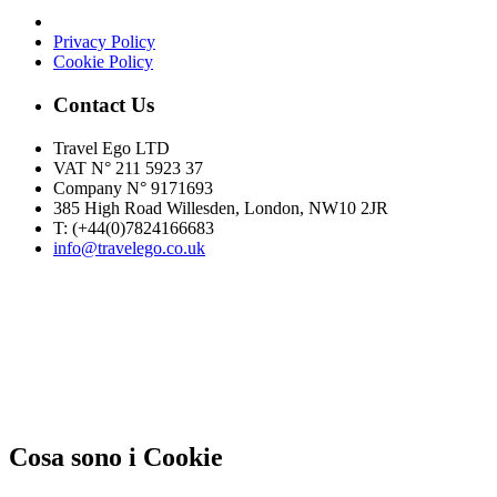
Privacy Policy
Cookie Policy
Contact Us
Travel Ego LTD
VAT N° 211 5923 37
Company N° 9171693
385 High Road Willesden, London, NW10 2JR
T: (+44(0)7824166683­
info@travelego.co.uk
This site uses cookies and similar
technologies.
If you not change browser settings, you agree to it.
Learn more
I understand
Cosa sono i Cookie