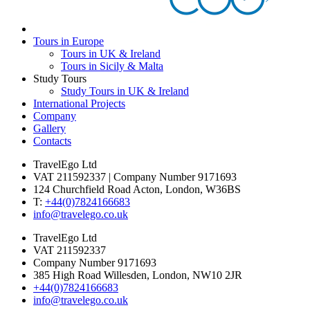
Tours in Europe
Tours in UK & Ireland
Tours in Sicily & Malta
Study Tours
Study Tours in UK & Ireland
International Projects
Company
Gallery
Contacts
TravelEgo Ltd
VAT 211592337 | Company Number 9171693
124 Churchfield Road Acton, London, W36BS
T:
+44(0)7824166683­
info@travelego.co.uk
TravelEgo Ltd
VAT 211592337
Company Number 9171693
385 High Road Willesden, London, NW10 2JR
+44(0)7824166683­
info@travelego.co.uk