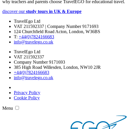
why teachers and parents choose TravelEGO for educational travel.
discover our
study tours in UK & Europe
TravelEgo Ltd
VAT 211592337 | Company Number 9171693
124 Churchfield Road Acton, London, W36BS
T:
+44(0)7824166683­
info@travelego.co.uk
TravelEgo Ltd
VAT 211592337
Company Number 9171693
385 High Road Willesden, London, NW10 2JR
+44(0)7824166683­
info@travelego.co.uk
Privacy Policy
Cookie Policy
Menu